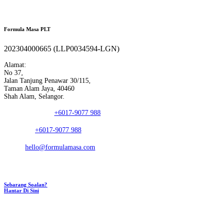
Formula Masa PLT
202304000665 (LLP0034594-LGN)
Alamat:
No 37,
Jalan Tanjung Penawar 30/115,
Taman Alam Jaya, 40460
Shah Alam, Selangor.
Nombor Telefon:
+6017-9077 988
Whatsapp:
+6017-9077 988
E-mel:
hello@formulamasa.com
Sebarang Soalan?
Hantar Di Sini
CAPAIAN PANTAS