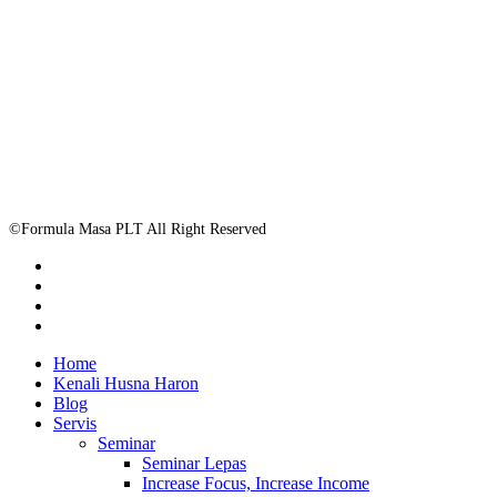
©Formula Masa PLT All Right Reserved
facebook
whatsapp
phone
email
Close
Home
Menu
Kenali Husna Haron
Blog
Servis
Seminar
Seminar Lepas
Increase Focus, Increase Income