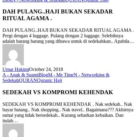
PULANG..HA
BUKAN
DAH PULANG..HAJI BUKAN SEKADAR
SEKADAR
RITUAL AGAMA .
RITUAL
AGAMA
DAH PULANG..HAJI BUKAN SEKADAR RITUAL AGAMA .
.
Pergi dengan 4 luggage. Pulang dengan 2 luggage. Selebihnya
adalah barang barang yang dibawa untuk di sedekahkan.. Apabila…
Umar Hakimi
October 24, 2018
A - Anak & Suami
Blog
M - Me Time
N - Networking &
SEDEKAH
Sedekah
QURAN
Quranic Hajj
VS
KOMPROMI
SEDEKAH VS KOMPROMI KEHENDAK
KEHENDAK
SEDEKAH VS KOMPROMI KEHENDAK . Nak sedekah.. Nak
bayar hutang.. Nak shopping.. Nak travel.. Bagaimana??? Akhirnya
ramai yang tidak bersedekah.. Kurang sebarkan kebaikan. Dan
itulah…