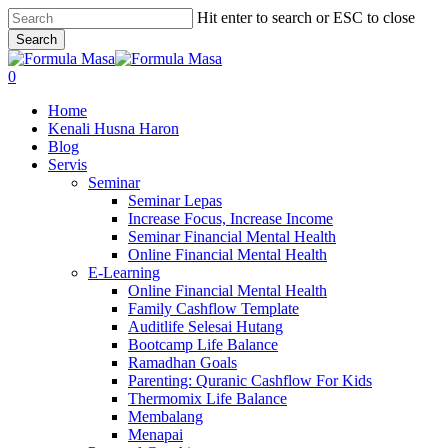
Skip
Hit enter to search or ESC to close
to
Search
main
Close
content
Search
search
0
Menu
Home
Kenali Husna Haron
Blog
Servis
Seminar
Seminar Lepas
Increase Focus, Increase Income
Seminar Financial Mental Health
Online Financial Mental Health
E-Learning
Online Financial Mental Health
Family Cashflow Template
Auditlife Selesai Hutang
Bootcamp Life Balance
Ramadhan Goals
Parenting: Quranic Cashflow For Kids
Thermomix Life Balance
Membalang
Menapai