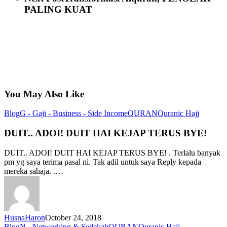
PALING KUAT
You May Also Like
DUIT..
Blog
G - Gaji - Business - Side Income
QURAN
Quranic Hajj
ADOI!
DUIT
DUIT.. ADOI! DUIT HAI KEJAP TERUS BYE!
HAI
KEJAP
DUIT.. ADOI! DUIT HAI KEJAP TERUS BYE! . Terlalu banyak
TERUS
pm yg saya terima pasal ni. Tak adil untuk saya Reply kepada
BYE!
mereka sahaja. .…
HusnaHaron
October 24, 2018
DAH
Blog
N - Networking & Sedekah
QURAN
Quranic Hajj