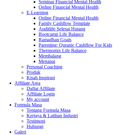
Seminar Financial Mental Health
Online Financial Mental Health
E-Learning
Online Financial Mental Health
Family Cashflow Template
Auditlife Selesai Hutang
Bootcamp Life Balance
Ramadhan Goals
Parenting: Quranic Cashflow For Kids
Thermomix Life Balance
Membalang
Menapai
Personal Coaching
Produk
Kisah Inspirasi
Affiliate Area
Daftar Affiliate
Affiliate Login
My account
Formula Masa
Tentang Formula Masa
Kerjaya & Latihan Industri
Testimoni
Hubungi
Galeri