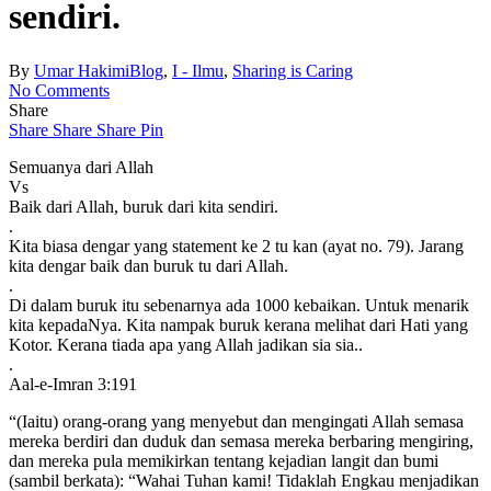
sendiri.
By
Umar Hakimi
Blog
,
I - Ilmu
,
Sharing is Caring
No Comments
Share
Share
Share
Share
Pin
Semuanya dari Allah
Vs
Baik dari Allah, buruk dari kita sendiri.
.
Kita biasa dengar yang statement ke 2 tu kan (ayat no. 79). Jarang
kita dengar baik dan buruk tu dari Allah.
.
Di dalam buruk itu sebenarnya ada 1000 kebaikan. Untuk menarik
kita kepadaNya. Kita nampak buruk kerana melihat dari Hati yang
Kotor. Kerana tiada apa yang Allah jadikan sia sia..
.
Aal-e-Imran 3:191
“(Iaitu) orang-orang yang menyebut dan mengingati Allah semasa
mereka berdiri dan duduk dan semasa mereka berbaring mengiring,
dan mereka pula memikirkan tentang kejadian langit dan bumi
(sambil berkata): “Wahai Tuhan kami! Tidaklah Engkau menjadikan