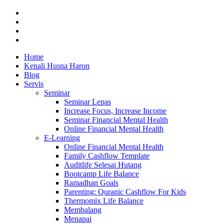
facebook
whatsapp
phone
email
Close
Home
Menu
Kenali Husna Haron
Blog
Servis
Seminar
Seminar Lepas
Increase Focus, Increase Income
Seminar Financial Mental Health
Online Financial Mental Health
E-Learning
Online Financial Mental Health
Family Cashflow Template
Auditlife Selesai Hutang
Bootcamp Life Balance
Ramadhan Goals
Parenting: Quranic Cashflow For Kids
Thermomix Life Balance
Membalang
Menapai