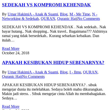
SEDEKAH VS KOMPROMI KEHENDAK
By
Umar Hakimi
A - Anak & Suami
,
Blog
,
M - Me Time
,
N -
Networking & Sedekah
,
QURAN
,
Quranic Hajj
No Comments
SEDEKAH VS KOMPROMI KEHENDAK . Nak sedekah.. Nak
bayar hutang.. Nak shopping.. Nak travel.. Bagaimana??? Akhirnya
ramai yang tidak bersedekah.. Kurang sebarkan kebaikan. Dan
itulah…
Read More
October 24, 2018
APAKAH KESIBUKAN HIDUP SEBENARNYA?
By
Umar Hakimi
A - Anak & Suami
,
Blog
,
I - Ilmu
,
QURAN
,
Quranic Hajj
No Comments
APAKAH KESIBUKAN HIDUP SEBENARNYA? . sibuk
mengejar dunia itu melelahkan. Sedaya boleh mahu dikurangkan.
Makin jadi stress. . Sibuk mengejar cinta Allah itu membahagiakan.
Sedaya…
Read More