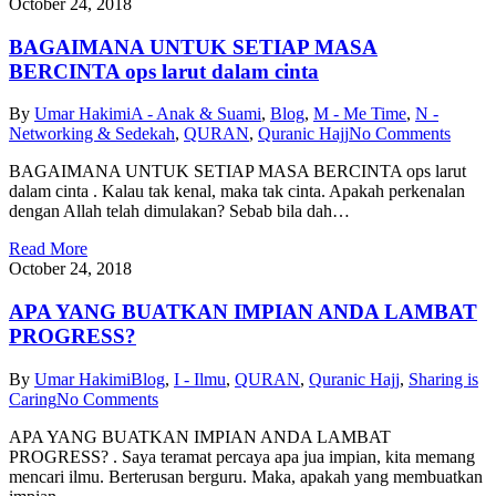
October 24, 2018
BAGAIMANA UNTUK SETIAP MASA
BERCINTA ops larut dalam cinta
By
Umar Hakimi
A - Anak & Suami
,
Blog
,
M - Me Time
,
N -
Networking & Sedekah
,
QURAN
,
Quranic Hajj
No Comments
BAGAIMANA UNTUK SETIAP MASA BERCINTA ops larut
dalam cinta . Kalau tak kenal, maka tak cinta. Apakah perkenalan
dengan Allah telah dimulakan? Sebab bila dah…
Read More
October 24, 2018
APA YANG BUATKAN IMPIAN ANDA LAMBAT
PROGRESS?
By
Umar Hakimi
Blog
,
I - Ilmu
,
QURAN
,
Quranic Hajj
,
Sharing is
Caring
No Comments
APA YANG BUATKAN IMPIAN ANDA LAMBAT
PROGRESS? . Saya teramat percaya apa jua impian, kita memang
mencari ilmu. Berterusan berguru. Maka, apakah yang membuatkan