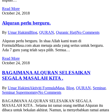
impian…
Read More
October 24, 2018
Alquran perlu berguru.
By
Umar Hakimi
Blog
,
QURAN
,
Quranic Hajj
No Comments
Alquran perlu berguru. In shaa Allah kami team di
FormulaMasa.com akan menaja anda yang serius untuk berguru.
Ada 7 guru yang telah saya pilih. Semua…
Read More
October 24, 2018
BAGAIMANA ALQURAN SELESAIKAN
SEGALA MASALAH KITA .
By
Umar Hakimi
Aktiviti FormulaMasa
,
Blog
,
QURAN
,
Seminar
,
Seminar Supermommy
No Comments
BAGAIMANA ALQURAN SELESAIKAN SEGALA
MASALAH KITA . Selama ini ramai orang melihat Alquran itu
dibaca untuk bekalan akhirat. Namun, ia menyebabkan ramai antara