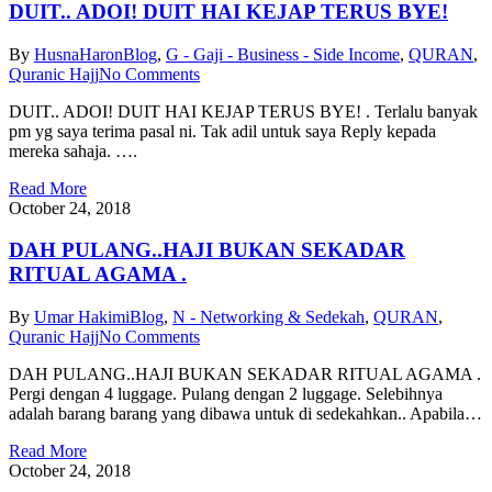
DUIT.. ADOI! DUIT HAI KEJAP TERUS BYE!
By
HusnaHaron
Blog
,
G - Gaji - Business - Side Income
,
QURAN
,
Quranic Hajj
No Comments
DUIT.. ADOI! DUIT HAI KEJAP TERUS BYE! . Terlalu banyak
pm yg saya terima pasal ni. Tak adil untuk saya Reply kepada
mereka sahaja. ….
Read More
October 24, 2018
DAH PULANG..HAJI BUKAN SEKADAR
RITUAL AGAMA .
By
Umar Hakimi
Blog
,
N - Networking & Sedekah
,
QURAN
,
Quranic Hajj
No Comments
DAH PULANG..HAJI BUKAN SEKADAR RITUAL AGAMA .
Pergi dengan 4 luggage. Pulang dengan 2 luggage. Selebihnya
adalah barang barang yang dibawa untuk di sedekahkan.. Apabila…
Read More
October 24, 2018