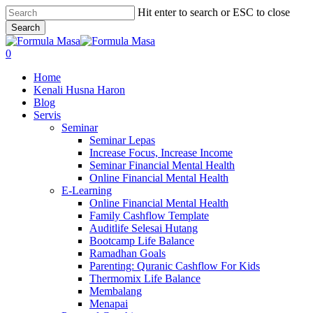
Skip
Hit enter to search or ESC to close
to
Search
main
Close
content
Search
search
0
Menu
Home
Kenali Husna Haron
Blog
Servis
Seminar
Seminar Lepas
Increase Focus, Increase Income
Seminar Financial Mental Health
Online Financial Mental Health
E-Learning
Online Financial Mental Health
Family Cashflow Template
Auditlife Selesai Hutang
Bootcamp Life Balance
Ramadhan Goals
Parenting: Quranic Cashflow For Kids
Thermomix Life Balance
Membalang
Menapai