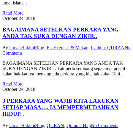
umat islam…
Read More
October 24, 2018
BAGAIMANA SETELKAN PERKARA YANG
ANDA TAK SUKA DENGAN ZIKIR..
By
Umar Hakimi
Blog
,
E - Exercise & Makan
,
I - Ilmu
,
QURAN
No
Comments
BAGAIMANA SETELKAN PERKARA YANG ANDA TAK
SUKA DENGAN ZIKIR.. . Tak perlu sembang segalanya positif
kalau hakikatnya memang ada perkara yang kita tak suka. Tapi…
Read More
October 24, 2018
3 PERKARA YANG WAJIB KITA LAKUKAN
SETIAP MASA…. IA MEMPERMUDAHKAN
HIDUP. .
By
Umar Hakimi
Blog
,
QURAN
,
Quranic Hajj
No Comments