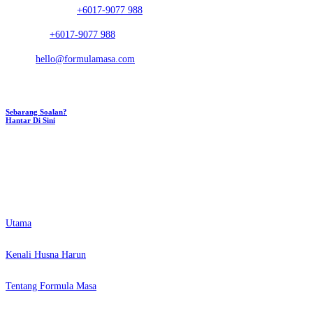
Nombor Telefon:
+6017-9077 988
Whatsapp:
+6017-9077 988
E-mel:
hello@formulamasa.com
Sebarang Soalan?
Hantar Di Sini
CAPAIAN PANTAS
Utama
Kenali Husna Harun
Tentang Formula Masa